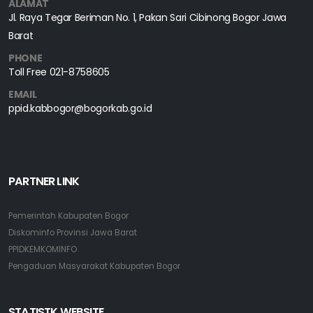
ALAMAT
Jl. Raya Tegar Beriman No. 1, Pakan Sari Cibinong Bogor Jawa
Barat
PHONE
Toll Free
021-8758605
EMAIL
ppid.kabbogor@bogorkab.go.id
PARTNER LINK
Pemerintah Kabupaten Bogor
Diskominfo Provinsi Jawa Barat
PPIDKEMKOMINFO
Pengaduan Masyarakat Kabupaten Bogor
STATISTK WEBSITE