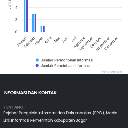
4
2
0
Februari
Mei
Agustus
Nopember
Januari
April
Juli
Oktober
Maret
Juni
September
Desember
Jumlah Permohonan Informasi
Jumlah Permintaan Informasi
Highcharts.com
End of interactive chart.
INFORMASI DAN KONTAK
TENTANG
Pejabat Pengelola Informasi dan Dokumentasi (PPID), Media
Link Informasi Pemerintah Kabupaten Bogor