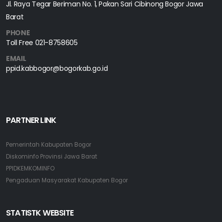
Jl. Raya Tegar Beriman No. 1, Pakan Sari Cibinong Bogor Jawa
Barat
PHONE
Toll Free
021-8758605
EMAIL
ppid.kabbogor@bogorkab.go.id
PARTNER LINK
Pemerintah Kabupaten Bogor
Diskominfo Provinsi Jawa Barat
PPIDKEMKOMINFO
Pengaduan Masyarakat Kabupaten Bogor
STATISTK WEBSITE