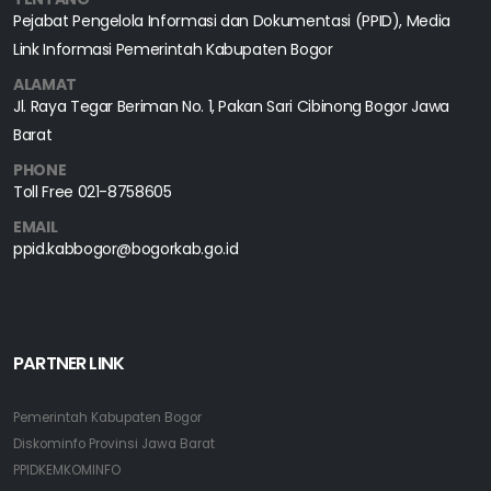
Pejabat Pengelola Informasi dan Dokumentasi (PPID), Media
Link Informasi Pemerintah Kabupaten Bogor
ALAMAT
Jl. Raya Tegar Beriman No. 1, Pakan Sari Cibinong Bogor Jawa
Barat
PHONE
Toll Free
021-8758605
EMAIL
ppid.kabbogor@bogorkab.go.id
PARTNER LINK
Pemerintah Kabupaten Bogor
Diskominfo Provinsi Jawa Barat
PPIDKEMKOMINFO