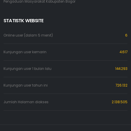
Pengaduan Masyarakat Kabupaten Bogor
STATISTK WEBSITE
Online user (dalam 5 menit)
6
Kunjungan user kemarin
4.617
Kunjungan user 1 bulan lalu
144.293
Kunjungan user tahun ini
726.132
Jumlah Halaman diakses
2.138.505