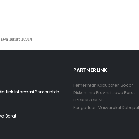
Jawa Barat 16914
PARTNER LINK
Pemerintah Kabupaten Bogor
ia Link Informasi Pemerintah
Diskominfo Provinsi Jawa Barat
PPIDKEMKOMINFO
Pengaduan Masyarakat Kabupa
wa Barat