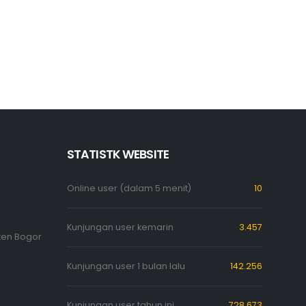
STATISTK WEBSITE
Online user (dalam 5 menit)
10
Kunjungan user kemarin
3.457
ten Bogor
Kunjungan user 1 bulan lalu
142.256
Kunjungan user tahun ini
728.673