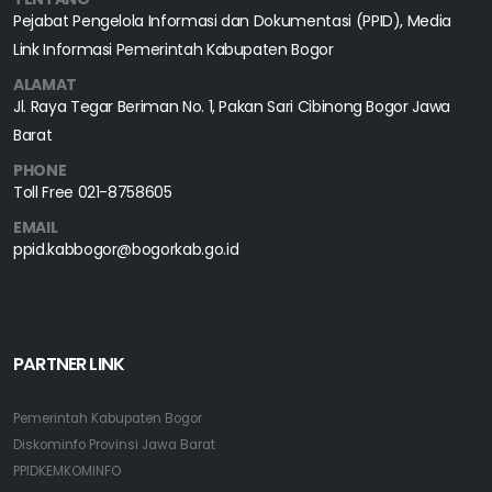
Pejabat Pengelola Informasi dan Dokumentasi (PPID), Media
Link Informasi Pemerintah Kabupaten Bogor
ALAMAT
Jl. Raya Tegar Beriman No. 1, Pakan Sari Cibinong Bogor Jawa
Barat
PHONE
Toll Free
021-8758605
EMAIL
ppid.kabbogor@bogorkab.go.id
PARTNER LINK
Pemerintah Kabupaten Bogor
Diskominfo Provinsi Jawa Barat
PPIDKEMKOMINFO