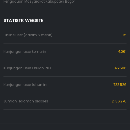
Pengaduan Masyarakat Kabupaten Bogor
STATISTK WEBSITE
Online user (dalam 5 menit)
15
Kunjungan user kemarin
4.061
Kunjungan user 1 bulan lalu
145.506
Kunjungan user tahun ini
722.526
Jumlah Halaman diakses
2.136.276