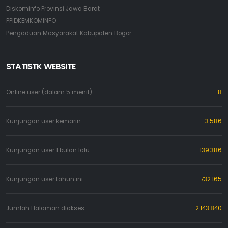
Diskominfo Provinsi Jawa Barat
PPIDKEMKOMINFO
Pengaduan Masyarakat Kabupaten Bogor
STATISTK WEBSITE
Online user (dalam 5 menit)
8
Kunjungan user kemarin
3.586
Kunjungan user 1 bulan lalu
139.386
Kunjungan user tahun ini
732.165
Jumlah Halaman diakses
2.143.840