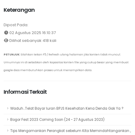
Keterangan
Dipost Pada:
02 Agustus 2025 16:10:37
Dilihat sebanyak 418 kali
PETUNJUK
: Silahkan tekan F5 / Refresh ulang halaman jika konten tidak muncul.
Umumnya ini di sebabkan oleh kapasitas konten file yang cukup besar yang membuat
google docs membutuhkan proses untuk menampilkan data.
Informasi Terkait
Waduh...Telat Bayar Iuran BPJS Kesehatan Kena Denda Gak Ya ?
Bogor Fest 2023 Coming Soon (24 - 27 Agustus 2023)
Tips Mengamankan Perangkat sebelum Kita Memindahtangankan ,