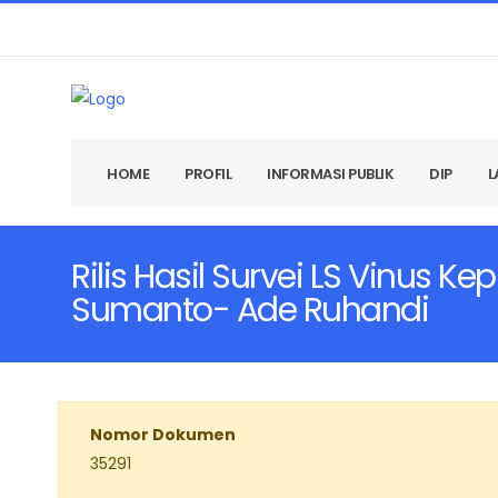
HOME
PROFIL
INFORMASI PUBLIK
DIP
L
Rilis Hasil Survei LS Vinus
Sumanto- Ade Ruhandi
Nomor Dokumen
35291