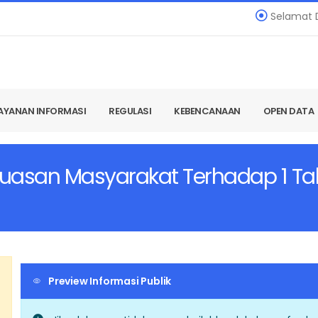
Selamat Data
AYANAN INFORMASI
REGULASI
KEBENCANAAN
OPEN DATA
 Kepuasan Masyarakat Terhadap 1 
Preview Informasi Publik